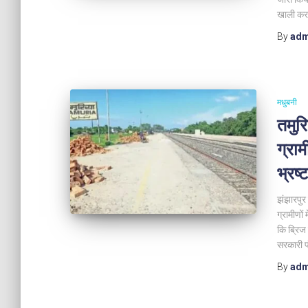
खाली कर
By
adm
मधुबनी
तमुर
ग्राम
भ्रष
झंझारपुर 
ग्रामीणों
कि ब्रिज
सरकारी फ
By
adm