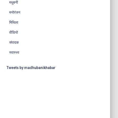
मधुबनी
मनोरंजन
मिथिला
वीडियो
संपादक
स्वास्थ्य
Tweets by madhubanikhabar