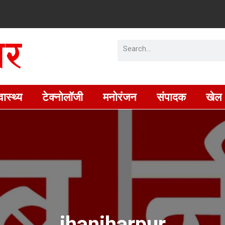
वास्थ्य
टेक्नोलॉजी
मनोरंजन
संपादक
खेल
jhanjharpur