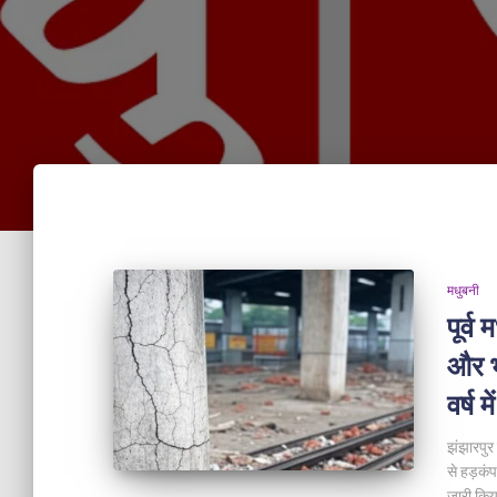
मधुबनी
पूर्व 
और भ
वर्ष म
झंझारपुर 
से हड़कं
जारी किय