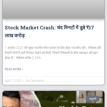
Stock Market Crash: चंद मिनटों में डूबे ₹17
लाख करोड़
7 अप्रैल 2025 की सुबह भारतीय शेयर बाजार के लिए बेहद नाटकीय रही। सेंसेक्स और
निफ्टी दोनों में भारी गिरावट देखने को मिली, जिसने निवेशकों के बीच घबराहट की लहर
दौड़ा दी। सेंसेक्स करीब 3.34%
READ MORE »
April 7, 2025
No Comments
मधुबनी