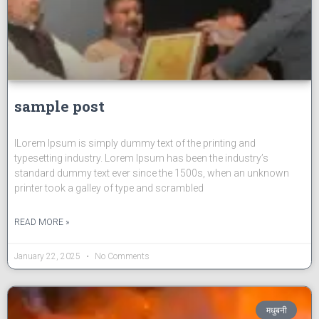
sample post
lLorem Ipsum is simply dummy text of the printing and
typesetting industry. Lorem Ipsum has been the industry’s
standard dummy text ever since the 1500s, when an unknown
printer took a galley of type and scrambled
READ MORE »
January 22, 2025
No Comments
मधुबनी