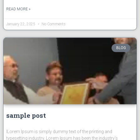
READ MORE »
January 22, 2025
No Comments
BLOG
sample post
lLorem Ipsum is simply dummy text of the printing and
typesetting industry. Lorem Ipsum has been the industry’s