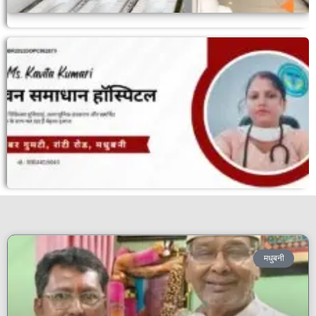
मधुबनी