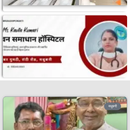
मधुबनी