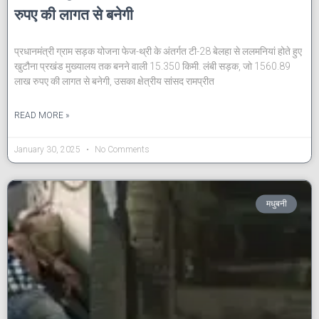
रुपए की लागत से बनेगी
प्रधानमंत्री ग्राम सड़क योजना फेज-थ्री के अंतर्गत टी-28 बेलहा से ललमनियां होते हुए
खुटौना प्रखंड मुख्यालय तक बनने वाली 15.350 किमी. लंबी सड़क, जो 1560.89
लाख रुपए की लागत से बनेगी, उसका क्षेत्रीय सांसद रामप्रीत
READ MORE »
January 30, 2025
No Comments
मधुबनी