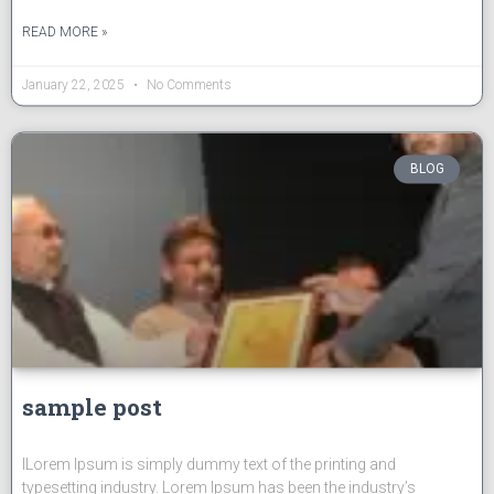
READ MORE »
January 22, 2025
No Comments
BLOG
sample post
lLorem Ipsum is simply dummy text of the printing and
typesetting industry. Lorem Ipsum has been the industry’s