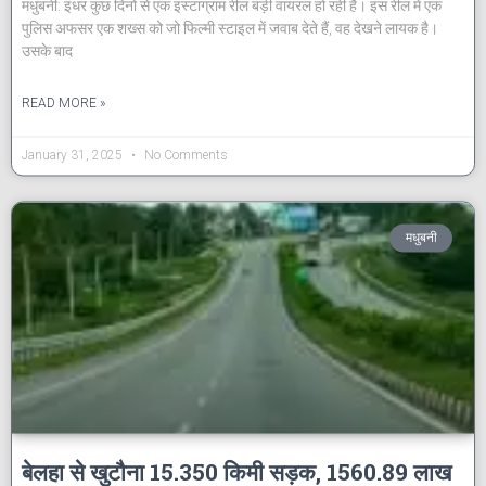
मधुबनी: इधर कुछ दिनों से एक इंस्टाग्राम रील बड़ी वायरल हो रही है। इस रील में एक
पुलिस अफसर एक शख्स को जो फिल्मी स्टाइल में जवाब देते हैं, वह देखने लायक है।
उसके बाद
READ MORE »
January 31, 2025
No Comments
मधुबनी
बेलहा से खुटौना 15.350 किमी सड़क, 1560.89 लाख